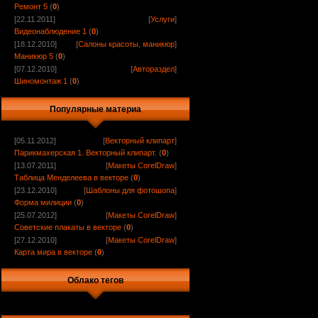
Ремонт 5
(
0
)
[22.11.2011]
[
Услуги
]
Видеонаблюдение 1
(
0
)
[18.12.2010]
[
Салоны красоты, маникюр
]
Маникюр 5
(
0
)
[07.12.2010]
[
Автораздел
]
Шиномонтаж 1
(
0
)
Популярные материа
[05.11.2012]
[
Векторный клипарт
]
Парикмахерская 1. Векторный клипарт.
(
0
)
[13.07.2011]
[
Макеты CorelDraw
]
Таблица Менделеева в векторе
(
0
)
[23.12.2010]
[
Шаблоны для фотошопа
]
Форма милиции
(
0
)
[25.07.2012]
[
Макеты CorelDraw
]
Советские плакаты в векторе
(
0
)
[27.12.2010]
[
Макеты CorelDraw
]
Карта мира в векторе
(
0
)
Облако тегов