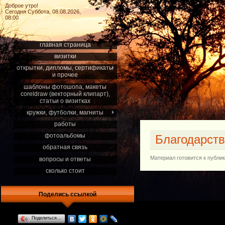
Доброе утро!
Сегодня Суббота, 08.08.2026,
08:00
главная страница
визитки
открытки, дипломы, сертификаты
и прочее
шаблоны фотошопа, макеты
coreldraw (векторный клипарт),
статьи о визитках
кружки, футболки, магниты
работы
фотоальбомы
Благодарст
обратная связь
Материал готовится к публи
вопросы и ответы
сколько стоит
Поделись ссылкой
Поделиться…