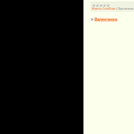
Макеты CorelDraw
|
Просмотров:
Валентинки