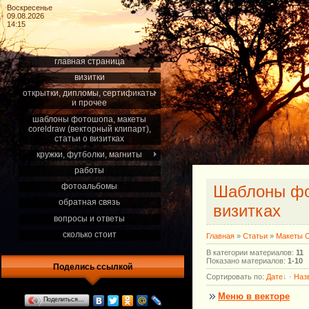
Воскресенье
09.08.2026
14:15
главная страница
визитки
открытки, дипломы, сертификаты
и прочее
шаблоны фотошопа, макеты
coreldraw (векторный клипарт),
статьи о визитках
кружки, футболки, магниты
работы
фотоальбомы
Шаблоны фот
обратная связь
визитках
вопросы и ответы
сколько стоит
Главная
»
Статьи
»
Макеты C
В категории материалов
:
11
Показано материалов
:
1-10
Поделись ссылкой
Сортировать по
:
Дате
·
Наз
Меню в векторе
Поделиться…