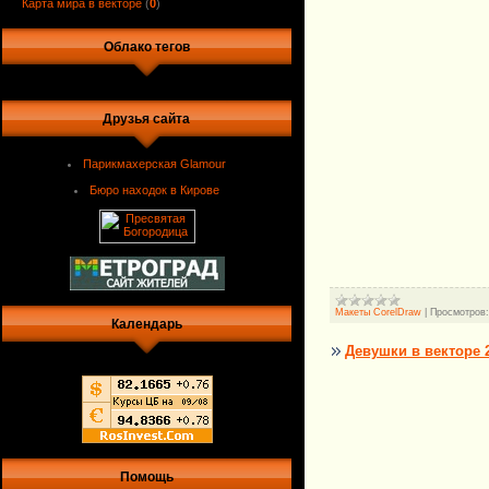
Карта мира в векторе
(
0
)
Облако тегов
Друзья сайта
Парикмахерская Glamour
Бюро находок в Кирове
Макеты CorelDraw
|
Просмотров:
Календарь
Девушки в векторе 
Помощь