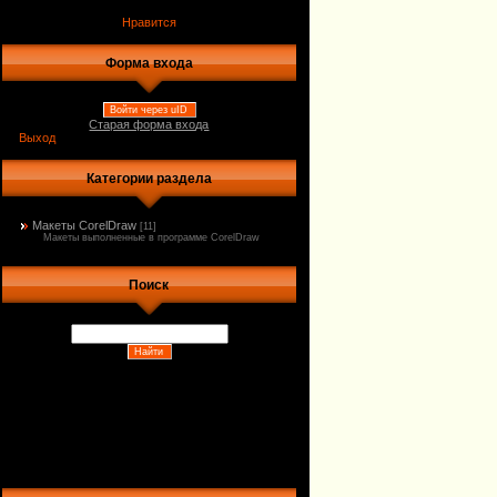
Нравится
Форма входа
Войти через uID
Старая форма входа
Выход
Категории раздела
Макеты CorelDraw
[11]
Макеты выполненные в программе CorelDraw
Поиск