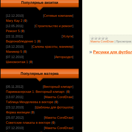
Популярные визитки
[12.12.2010]
[
Сетевые компании
]
Mary Kay 2
(
0
)
[12.05.2011]
[
Строительство и ремонт
]
Ремонт 5
(
0
)
[22.11.2011]
[
Услуги
]
Видеонаблюдение 1
(
0
)
Макеты CorelDraw
|
Просмотров:
[18.12.2010]
[
Салоны красоты, маникюр
]
Рисунки для футбо
Маникюр 5
(
0
)
[07.12.2010]
[
Автораздел
]
Шиномонтаж 1
(
0
)
Популярные материа
[05.11.2012]
[
Векторный клипарт
]
Парикмахерская 1. Векторный клипарт.
(
0
)
[13.07.2011]
[
Макеты CorelDraw
]
Таблица Менделеева в векторе
(
0
)
[23.12.2010]
[
Шаблоны для фотошопа
]
Форма милиции
(
0
)
[25.07.2012]
[
Макеты CorelDraw
]
Советские плакаты в векторе
(
0
)
[27.12.2010]
[
Макеты CorelDraw
]