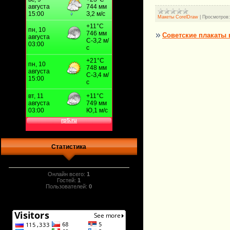
Макеты CorelDraw
|
Просмотров:
Советские плакаты 
Статистика
Онлайн всего:
1
Гостей:
1
Пользователей:
0