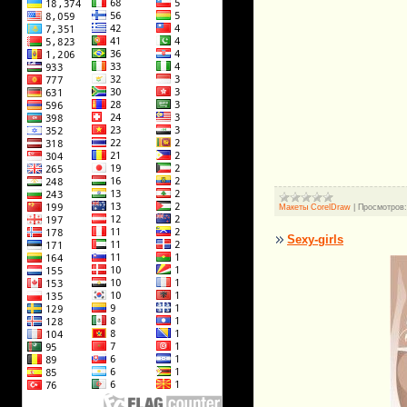
Макеты CorelDraw
|
Просмотров:
Sexy-girls