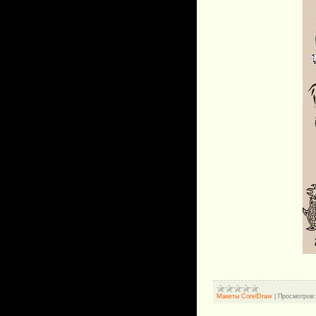
Макеты CorelDraw
|
Просмотров: