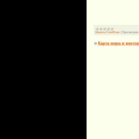
Макеты CorelDraw
|
Просмотров:
Карта мира в векто