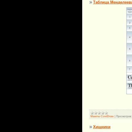
Таблица Менделеева
Макеты CorelDraw
|
Просмотров:
Хищники