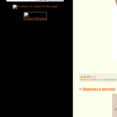
Макеты CorelDraw
|
Просмотров:
Драконы в векторе